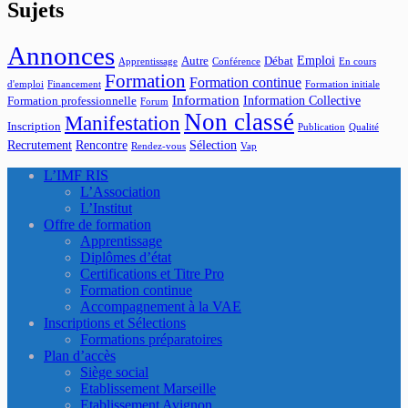
Sujets
Annonces
Emploi
Autre
Débat
Apprentissage
Conférence
En cours
Formation
Formation continue
d'emploi
Financement
Formation initiale
Information
Information Collective
Formation professionnelle
Forum
Non classé
Manifestation
Inscription
Publication
Qualité
Recrutement
Rencontre
Sélection
Rendez-vous
Vap
L’IMF RIS
L’Association
L’Institut
Offre de formation
Apprentissage
Diplômes d’état
Certifications et Titre Pro
Formation continue
Accompagnement à la VAE
Inscriptions et Sélections
Formations préparatoires
Plan d’accès
Siège social
Etablissement Marseille
Etablissement Avignon