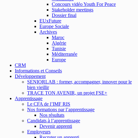
Concours vidéo Youth For Peace
Stakeholder meetings
Dossier final
EUxFuture
Europe Sociale
Archives
Maroc
Algérie
Tunisie
Méditerranée
Europe
CRM
Informations et Conseils
Développement
SENIORLAB : former, accompagner, innover pour le
bien vieillir
TRACE TON AVENIR, un projet FSE+
Apprentissage
Le CFA de l’IMF RIS
Nos formations par l’apprentissage
Nos résultats
Candidats à l’apprentissage
Devenir apprenti
Employeurs
Recruter un apprenti