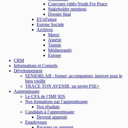
Concours vidéo Youth For Peace
Stakeholder meetings
Dossier final
EUxFuture
Europe Sociale
Archives
Maroc
Algérie
Tunisie
Méditerranée
Europe
CRM
Informations et Conseils
Développement
SENIORLAB : former, accompagner, innover pour le
bien vieillir
TRACE TON AVENIR, un projet FSE+
Apprentissage
Le CFA de l’IMF RIS
Nos formations par l’apprentissage
Nos résultats
Candidats à l’apprentissage
Devenir apprenti
Employeurs
Recruter un apprenti