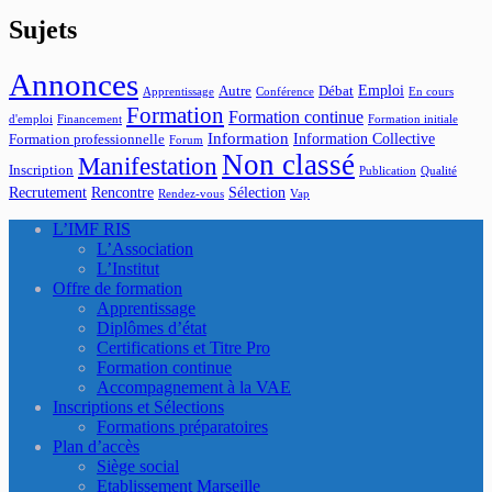
Sujets
Annonces
Emploi
Autre
Débat
Apprentissage
Conférence
En cours
Formation
Formation continue
d'emploi
Financement
Formation initiale
Information
Information Collective
Formation professionnelle
Forum
Non classé
Manifestation
Inscription
Publication
Qualité
Recrutement
Rencontre
Sélection
Rendez-vous
Vap
L’IMF RIS
L’Association
L’Institut
Offre de formation
Apprentissage
Diplômes d’état
Certifications et Titre Pro
Formation continue
Accompagnement à la VAE
Inscriptions et Sélections
Formations préparatoires
Plan d’accès
Siège social
Etablissement Marseille