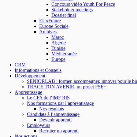
Concours vidéo Youth For Peace
Stakeholder meetings
Dossier final
EUxFuture
Europe Sociale
Archives
Maroc
Algérie
Tunisie
Méditerranée
Europe
CRM
Informations et Conseils
Développement
SENIORLAB : former, accompagner, innover pour le bien
TRACE TON AVENIR, un projet FSE+
Apprentissage
Le CFA de l’IMF RIS
Nos formations par l’apprentissage
Nos résultats
Candidats à l’apprentissage
Devenir apprenti
Employeurs
Recruter un apprenti
Nos actions