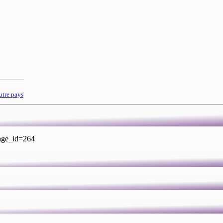
utre pays
page_id=264