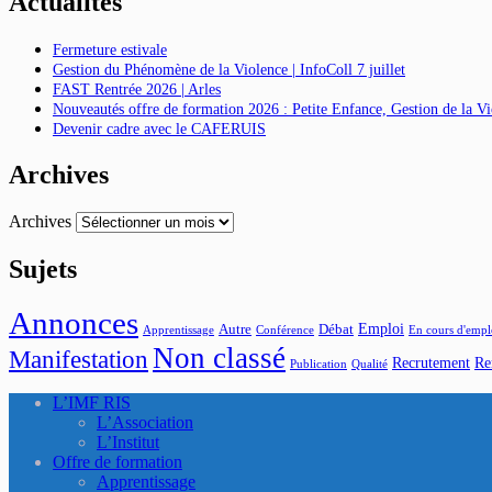
Actualités
Fermeture estivale
Gestion du Phénomène de la Violence | InfoColl 7 juillet
FAST Rentrée 2026 | Arles
Nouveautés offre de formation 2026 : Petite Enfance, Gestion de la 
Devenir cadre avec le CAFERUIS
Archives
Archives
Sujets
Annonces
Emploi
Autre
Débat
Apprentissage
Conférence
En cours d'empl
Non classé
Manifestation
Recrutement
Re
Publication
Qualité
L’IMF RIS
L’Association
L’Institut
Offre de formation
Apprentissage