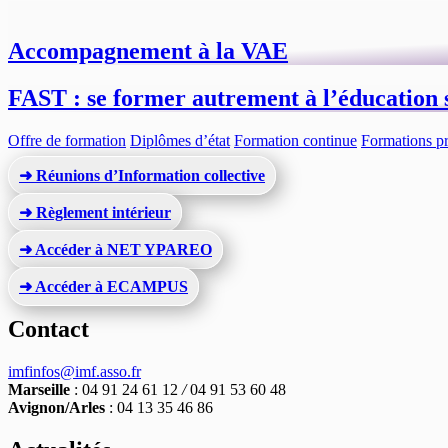
Accompagnement à la VAE
FAST : se former autrement à l’éducation s
Offre de formation
Diplômes d’état
Formation continue
Formations pr
➜ Réunions d’Information collective
➜ Règlement intérieur
➜ Accéder à NET YPAREO
➜ Accéder à ECAMPUS
Contact
imfinfos@imf.asso.fr
Marseille
: 04 91 24 61 12
/
04 91 53 60 48
Avignon/Arles
: 04 13 35 46 86