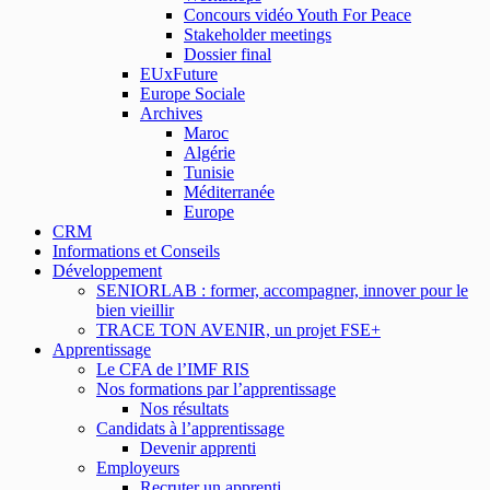
Concours vidéo Youth For Peace
Stakeholder meetings
Dossier final
EUxFuture
Europe Sociale
Archives
Maroc
Algérie
Tunisie
Méditerranée
Europe
CRM
Informations et Conseils
Développement
SENIORLAB : former, accompagner, innover pour le
bien vieillir
TRACE TON AVENIR, un projet FSE+
Apprentissage
Le CFA de l’IMF RIS
Nos formations par l’apprentissage
Nos résultats
Candidats à l’apprentissage
Devenir apprenti
Employeurs
Recruter un apprenti