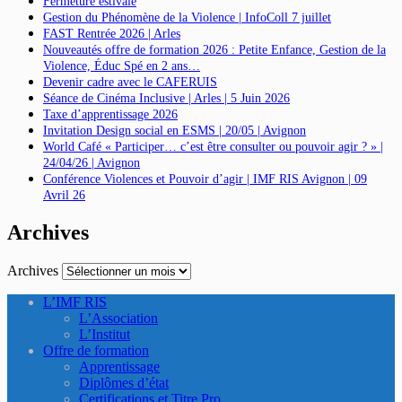
Fermeture estivale
Gestion du Phénomène de la Violence | InfoColl 7 juillet
FAST Rentrée 2026 | Arles
Nouveautés offre de formation 2026 : Petite Enfance, Gestion de la
Violence, Éduc Spé en 2 ans…
Devenir cadre avec le CAFERUIS
Séance de Cinéma Inclusive | Arles | 5 Juin 2026
Taxe d’apprentissage 2026
Invitation Design social en ESMS | 20/05 | Avignon
World Café « Participer… c’est être consulter ou pouvoir agir ? » |
24/04/26 | Avignon
Conférence Violences et Pouvoir d’agir | IMF RIS Avignon | 09
Avril 26
Archives
Archives
L’IMF RIS
L’Association
L’Institut
Offre de formation
Apprentissage
Diplômes d’état
Certifications et Titre Pro