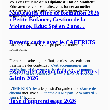
Vous êtes
titulaire d’un Diplôme d’Etat de Moniteur
Educateur
et vous souhaitez vous former au
métier
d’Educateur Spécialisé
, tout en demeurant en emploi ?
Nouveautés offre de formation 2026
L’IMF RIS vous …
: Petite Enfance, Gestion de la
Violence, Éduc Spé en 2 ans…
Devenir cadre avec le CAFERUIS
En 2026, l’IMF RIS vous propose de nouvelles
formations.
Former un cadre aujourd’hui, ce n’est pas seulement
transmettre des contenus :
c’est accompagner un
professionnel dans une prise de fonction exigeante,
Séance de Cinéma Inclusive | Arles |
ancrée dans les réalités du secteur social et médico-
5 Juin 2026
social.
…
L’
IMF RIS Arles
a le plaisir d’organiser une
séance de
cinéma
inclusive au
Cinéma du Méjean
, le
vendredi 5
juin
à
14h
, un …
Taxe d’apprentissage 2026