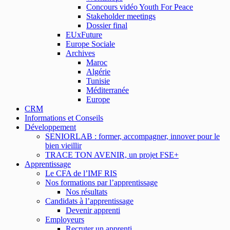
Concours vidéo Youth For Peace
Stakeholder meetings
Dossier final
EUxFuture
Europe Sociale
Archives
Maroc
Algérie
Tunisie
Méditerranée
Europe
CRM
Informations et Conseils
Développement
SENIORLAB : former, accompagner, innover pour le
bien vieillir
TRACE TON AVENIR, un projet FSE+
Apprentissage
Le CFA de l’IMF RIS
Nos formations par l’apprentissage
Nos résultats
Candidats à l’apprentissage
Devenir apprenti
Employeurs
Recruter un apprenti