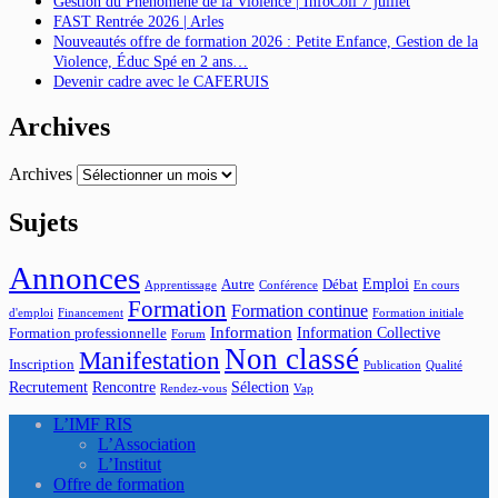
Gestion du Phénomène de la Violence | InfoColl 7 juillet
FAST Rentrée 2026 | Arles
Nouveautés offre de formation 2026 : Petite Enfance, Gestion de la
Violence, Éduc Spé en 2 ans…
Devenir cadre avec le CAFERUIS
Archives
Archives
Sujets
Annonces
Emploi
Autre
Débat
Apprentissage
Conférence
En cours
Formation
Formation continue
d'emploi
Financement
Formation initiale
Information
Information Collective
Formation professionnelle
Forum
Non classé
Manifestation
Inscription
Publication
Qualité
Recrutement
Rencontre
Sélection
Rendez-vous
Vap
L’IMF RIS
L’Association
L’Institut
Offre de formation