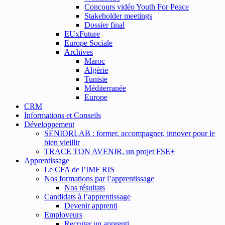
Concours vidéo Youth For Peace
Stakeholder meetings
Dossier final
EUxFuture
Europe Sociale
Archives
Maroc
Algérie
Tunisie
Méditerranée
Europe
CRM
Informations et Conseils
Développement
SENIORLAB : former, accompagner, innover pour le
bien vieillir
TRACE TON AVENIR, un projet FSE+
Apprentissage
Le CFA de l’IMF RIS
Nos formations par l’apprentissage
Nos résultats
Candidats à l’apprentissage
Devenir apprenti
Employeurs
Recruter un apprenti