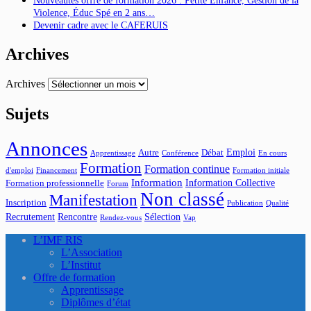
Nouveautés offre de formation 2026 : Petite Enfance, Gestion de la
Violence, Éduc Spé en 2 ans…
Devenir cadre avec le CAFERUIS
Archives
Archives
Sujets
Annonces
Emploi
Autre
Débat
Apprentissage
Conférence
En cours
Formation
Formation continue
d'emploi
Financement
Formation initiale
Information
Information Collective
Formation professionnelle
Forum
Non classé
Manifestation
Inscription
Publication
Qualité
Recrutement
Rencontre
Sélection
Rendez-vous
Vap
L’IMF RIS
L’Association
L’Institut
Offre de formation
Apprentissage
Diplômes d’état