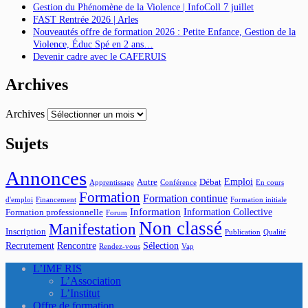
Gestion du Phénomène de la Violence | InfoColl 7 juillet
FAST Rentrée 2026 | Arles
Nouveautés offre de formation 2026 : Petite Enfance, Gestion de la
Violence, Éduc Spé en 2 ans…
Devenir cadre avec le CAFERUIS
Archives
Archives
Sujets
Annonces
Emploi
Autre
Débat
Apprentissage
Conférence
En cours
Formation
Formation continue
d'emploi
Financement
Formation initiale
Information
Information Collective
Formation professionnelle
Forum
Non classé
Manifestation
Inscription
Publication
Qualité
Recrutement
Rencontre
Sélection
Rendez-vous
Vap
L’IMF RIS
L’Association
L’Institut
Offre de formation