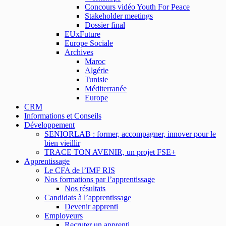
Concours vidéo Youth For Peace
Stakeholder meetings
Dossier final
EUxFuture
Europe Sociale
Archives
Maroc
Algérie
Tunisie
Méditerranée
Europe
CRM
Informations et Conseils
Développement
SENIORLAB : former, accompagner, innover pour le
bien vieillir
TRACE TON AVENIR, un projet FSE+
Apprentissage
Le CFA de l’IMF RIS
Nos formations par l’apprentissage
Nos résultats
Candidats à l’apprentissage
Devenir apprenti
Employeurs
Recruter un apprenti