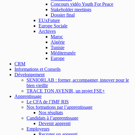
Concours vidéo Youth For Peace
Stakeholder meetings
Dossier final
EUxFuture
Europe Sociale
Archives
Maroc
Algérie
Tunisie
Méditerranée
Europe
CRM
Informations et Conseils
Développement
SENIORLAB : former, accompagner, innover pour le
bien vieillir
TRACE TON AVENIR, un projet FSE+
Apprentissage
Le CFA de l’IMF RIS
Nos formations par l’apprentissage
Nos résultats
Candidats à l’apprentissage
Devenir apprenti
Employeurs
Recruter un apprenti