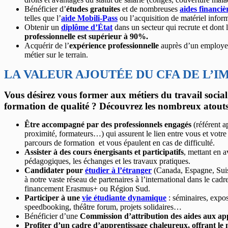
Bénéficier d’
études gratuites
et de nombreuses
aides financiè
telles que l’
aide Mobili-Pass
ou l’acquisition de matériel infor
Obtenir un
diplôme d’État
dans un secteur qui recrute et dont 
professionnelle est supérieur à 90%.
Acquérir de l’
expérience professionnelle
auprès d’un employeur
métier sur le terrain.
LA VALEUR AJOUTÉE DU CFA DE L’IM
Vous désirez vous former aux métiers du travail social
formation de qualité ?
Découvrez les nombreux atouts
Être accompagné
par des professionnels engagés
(référent a
proximité, formateurs…) qui assurent le lien entre vous et votre 
parcours de formation et vous épaulent en cas de difficulté.
Assister à des cours énergisants et participatifs
, mettant en a
pédagogiques, les échanges et les travaux pratiques.
Candidater pour
étudier à l’étranger
(Canada, Espagne, Sui
à notre vaste réseau de partenaires à l’international dans le ca
financement Erasmus+ ou Région Sud.
Participer à une
vie étudiante dynamique
: séminaires, expos
speedbooking, théâtre forum, projets solidaires…
Bénéficier d’une
Commission d’attribution des aides aux ap
Profiter d’un cadre d’apprentissage chaleureux, offrant le m