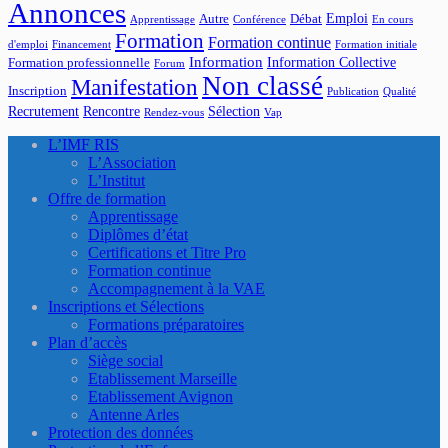
Annonces
Emploi
Autre
Débat
Apprentissage
Conférence
En cours
Formation
Formation continue
d'emploi
Financement
Formation initiale
Information
Information Collective
Formation professionnelle
Forum
Non classé
Manifestation
Inscription
Publication
Qualité
Recrutement
Rencontre
Sélection
Rendez-vous
Vap
L’IMF RIS
L’Association
L’Institut
Offre de formation
Apprentissage
Diplômes d’état
Certifications et Titre Pro
Formation continue
Accompagnement à la VAE
Inscriptions et Sélections
Formations préparatoires
Plan d’accès
Siège social
Etablissement Marseille
Etablissement Avignon
Antenne Arles
Protection des données