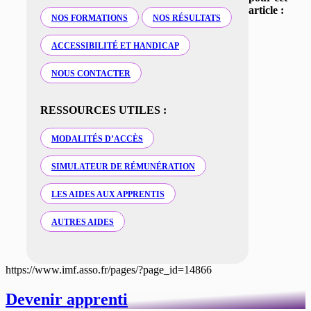
article :
NOS FORMATIONS
NOS RÉSULTATS
ACCESSIBILITÉ ET HANDICAP
NOUS CONTACTER
RESSOURCES UTILES :
MODALITÉS D’ACCÈS
SIMULATEUR DE RÉMUNÉRATION
LES AIDES AUX APPRENTIS
AUTRES AIDES
https://www.imf.asso.fr/pages/?page_id=14866
Devenir apprenti