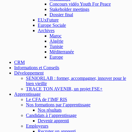
Concours vidéo Youth For Peace
Stakeholder meetings
Dossier final
EUxFuture
Europe Sociale
Archives
Maroc
Algérie
Tunisie
Méditerranée
Europe
CRM
Informations et Conseils
Développement
SENIORLAB : former, accompagner, innover pour le
bien vieillir
TRACE TON AVENIR, un projet FSE+
Apprentissage
Le CFA de l’IMF RIS
Nos formations par l’apprentissage
Nos résultats
Candidats à l’apprentissage
Devenir apprenti
Employeurs
Recruter un apprenti