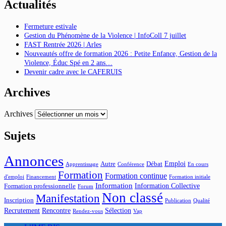
Actualités
Fermeture estivale
Gestion du Phénomène de la Violence | InfoColl 7 juillet
FAST Rentrée 2026 | Arles
Nouveautés offre de formation 2026 : Petite Enfance, Gestion de la
Violence, Éduc Spé en 2 ans…
Devenir cadre avec le CAFERUIS
Archives
Archives
Sujets
Annonces
Emploi
Autre
Débat
Apprentissage
Conférence
En cours
Formation
Formation continue
d'emploi
Financement
Formation initiale
Information
Information Collective
Formation professionnelle
Forum
Non classé
Manifestation
Inscription
Publication
Qualité
Recrutement
Rencontre
Sélection
Rendez-vous
Vap