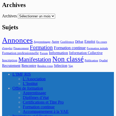
Archives
Archives
Sujets
Annonces
Emploi
Autre
Débat
Apprentissage
Conférence
En cours
Formation
Formation continue
d'emploi
Financement
Formation initiale
Information
Information Collective
Formation professionnelle
Forum
Non classé
Manifestation
Inscription
Publication
Qualité
Recrutement
Rencontre
Sélection
Rendez-vous
Vap
L’IMF RIS
L’Association
L’Institut
Offre de formation
Apprentissage
Diplômes d’état
Certifications et Titre Pro
Formation continue
Accompagnement à la VAE