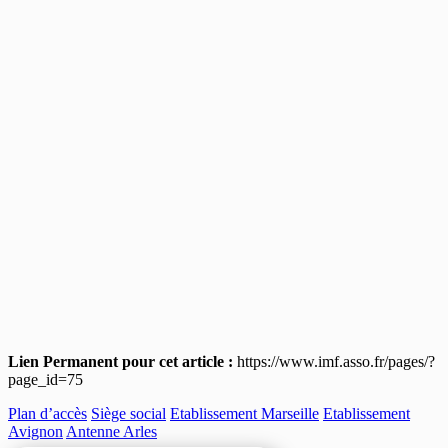
Lien Permanent pour cet article :
https://www.imf.asso.fr/pages/?
page_id=75
Plan d’accès
Siège social
Etablissement Marseille
Etablissement
Avignon
Antenne Arles