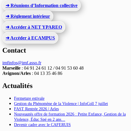
➜ Réunions d’Information collective
➜ Règlement intérieur
➜ Accéder à NET YPAREO
➜ Accéder à ECAMPUS
Contact
imfinfos@imf.asso.fr
Marseille
: 04 91 24 61 12
/
04 91 53 60 48
Avignon/Arles
: 04 13 35 46 86
Actualités
Fermeture estivale
Gestion du Phénomène de la Violence | InfoColl 7 juillet
FAST Rentrée 2026 | Arles
Nouveautés offre de formation 2026 : Petite Enfance, Gestion de la
Violence, Éduc Spé en 2 ans…
Devenir cadre avec le CAFERUIS