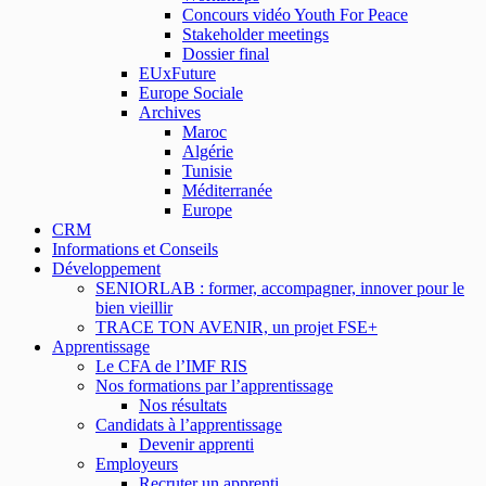
Concours vidéo Youth For Peace
Stakeholder meetings
Dossier final
EUxFuture
Europe Sociale
Archives
Maroc
Algérie
Tunisie
Méditerranée
Europe
CRM
Informations et Conseils
Développement
SENIORLAB : former, accompagner, innover pour le
bien vieillir
TRACE TON AVENIR, un projet FSE+
Apprentissage
Le CFA de l’IMF RIS
Nos formations par l’apprentissage
Nos résultats
Candidats à l’apprentissage
Devenir apprenti
Employeurs
Recruter un apprenti