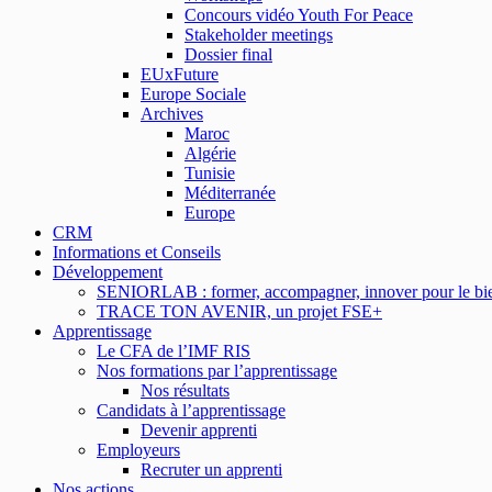
Concours vidéo Youth For Peace
Stakeholder meetings
Dossier final
EUxFuture
Europe Sociale
Archives
Maroc
Algérie
Tunisie
Méditerranée
Europe
CRM
Informations et Conseils
Développement
SENIORLAB : former, accompagner, innover pour le bien
TRACE TON AVENIR, un projet FSE+
Apprentissage
Le CFA de l’IMF RIS
Nos formations par l’apprentissage
Nos résultats
Candidats à l’apprentissage
Devenir apprenti
Employeurs
Recruter un apprenti
Nos actions