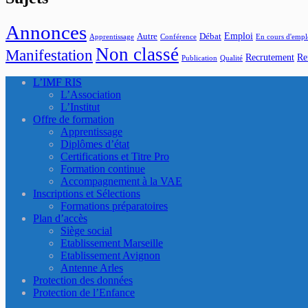
Annonces
Emploi
Autre
Débat
Apprentissage
Conférence
En cours d'empl
Non classé
Manifestation
Recrutement
Re
Publication
Qualité
L’IMF RIS
L’Association
L’Institut
Offre de formation
Apprentissage
Diplômes d’état
Certifications et Titre Pro
Formation continue
Accompagnement à la VAE
Inscriptions et Sélections
Formations préparatoires
Plan d’accès
Siège social
Etablissement Marseille
Etablissement Avignon
Antenne Arles
Protection des données
Protection de l’Enfance