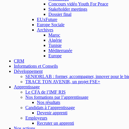
Concours vidéo Youth For Peace
Stakeholder meetings
Dossier final
EUxFuture
Europe Sociale
Archives
Maroc
Algérie
Tunisie
Méditerranée
Europe
CRM
Informations et Conseils
Développement
SENIORLAB : former, accompagner, innover pour le bien
TRACE TON AVENIR, un projet FSE+
Apprentissage
Le CFA de l’IMF RIS
Nos formations par l’apprentissage
Nos résultats
Candidats à l’apprentissage
Devenir apprenti
Employeurs
Recruter un apprenti
Nos actions