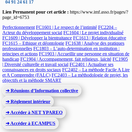
04 91 24 61 17
Lien Permanent pour cet article :
https://www.imf.asso.fr/pages/?
page_id=6753
Perfectionnement
FC1601 | Le respect de l’intimité
FC2204 –
Acteur du développement social
FC1604 | Le projet individualisé
FC1609 | Développer la bientraitance
FC1613 | Relation éducative
FC1615 – Ethique et déontologie
FC1638 | Analyse des pratiques
professionnelles
FC1803 – L’auto-determination en institution :
principes et actions
FC1903 | Accueillir une personne en situation de
handicap
FC1904 | Accompagnement, fait religieux, laïcité
FC1905
| Diversité culturelle et travail social
FC2401 | Actualiser ses
connaissances en droits sociaux
FC2402 – La méthode Facile A Lire
et A Comprendre (FALC)
FC2403 – La méthodologie de projet, les
objectifs et la méthode SMART
➜ Réunions d’Information collective
➜ Règlement intérieur
➜ Accéder à NET YPAREO
➜ Accéder à ECAMPUS