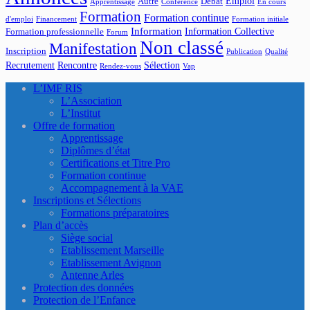
Emploi
Autre
Débat
Apprentissage
Conférence
En cours
Formation
Formation continue
d'emploi
Financement
Formation initiale
Information
Information Collective
Formation professionnelle
Forum
Non classé
Manifestation
Inscription
Publication
Qualité
Recrutement
Rencontre
Sélection
Rendez-vous
Vap
L’IMF RIS
L’Association
L’Institut
Offre de formation
Apprentissage
Diplômes d’état
Certifications et Titre Pro
Formation continue
Accompagnement à la VAE
Inscriptions et Sélections
Formations préparatoires
Plan d’accès
Siège social
Etablissement Marseille
Etablissement Avignon
Antenne Arles
Protection des données
Protection de l’Enfance