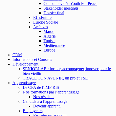
Concours vidéo Youth For Peace
Stakeholder meetings
Dossier final
EUxFuture
Europe Sociale
Archives
Maroc
Algérie
Tunisie
Méditerranée
Europe
CRM
Informations et Conseils
Développement
SENIORLAB : former, accompagner, innover pour le
bien vieillir
TRACE TON AVENIR, un projet FSE+
Apprentissage
Le CFA de l’IMF RIS
Nos formations par l’apprentissage
Nos résultats
Candidats à l’apprentissage
Devenir apprenti
Employeurs
Recruter un apprenti