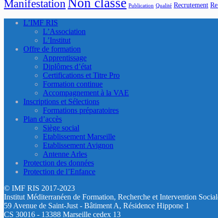
Non classé
Manifestation
Recrutement
Re
Publication
Qualité
L’IMF RIS
L’Association
L’Institut
Offre de formation
Apprentissage
Diplômes d’état
Certifications et Titre Pro
Formation continue
Accompagnement à la VAE
Inscriptions et Sélections
Formations préparatoires
Plan d’accès
Siège social
Etablissement Marseille
Etablissement Avignon
Antenne Arles
Protection des données
Protection de l’Enfance
© IMF RIS 2017-2023
Institut Méditerranéen de Formation, Recherche et Intervention Social
59 Avenue de Saint-Just - Bâtiment A, Résidence Hippone 1
CS 30016 - 13388 Marseille cedex 13