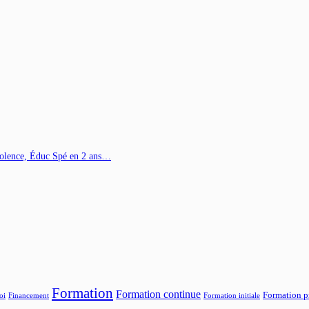
Violence, Éduc Spé en 2 ans…
Formation
Formation continue
Formation p
oi
Financement
Formation initiale