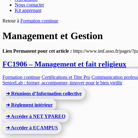
Nous contacter
Kit apprenant
Retour à
Formation continue
Management et Gestion
Lien Permanent pour cet article :
https://www.imf.asso.fr/pages/?
FC1906 – Management et fait religieux
Formation continue
Certifications et Titre Pro
Communication profess
SeniorLab : former, accompagner, innover pour le bien vieillir
➜ Réunions d’Information collective
➜ Règlement intérieur
➜ Accéder à NET YPAREO
➜ Accéder à ECAMPUS