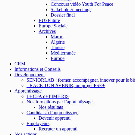
Concours vidéo Youth For Peace
Stakeholder meetings
Dossier final
EUxFuture
Europe Sociale
Archives
Maroc
Algérie
Tunisie
Méditerranée
Europe
CRM
Informations et Conseils
Développement
SENIORLAB : former, accompagner, innover pour le bien
TRACE TON AVENIR, un projet FSE+
Apprentissage
Le CFA de l’IMF RIS
Nos formations par l’apprentissage
Nos résultats
Candidats à l’apprentissage
Devenir apprenti
Employeurs
Recruter un apprenti
Nos actions