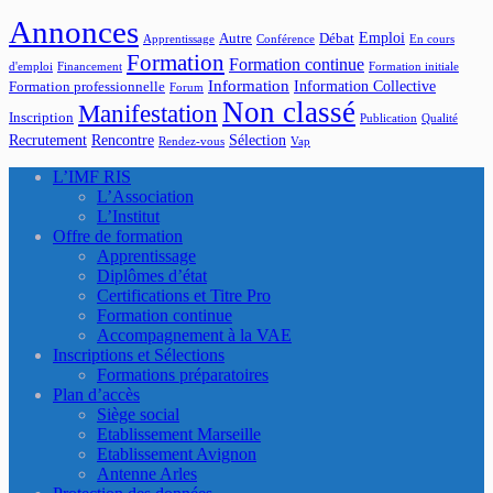
Annonces
Emploi
Autre
Débat
Apprentissage
Conférence
En cours
Formation
Formation continue
d'emploi
Financement
Formation initiale
Information
Information Collective
Formation professionnelle
Forum
Non classé
Manifestation
Inscription
Publication
Qualité
Recrutement
Rencontre
Sélection
Rendez-vous
Vap
L’IMF RIS
L’Association
L’Institut
Offre de formation
Apprentissage
Diplômes d’état
Certifications et Titre Pro
Formation continue
Accompagnement à la VAE
Inscriptions et Sélections
Formations préparatoires
Plan d’accès
Siège social
Etablissement Marseille
Etablissement Avignon
Antenne Arles