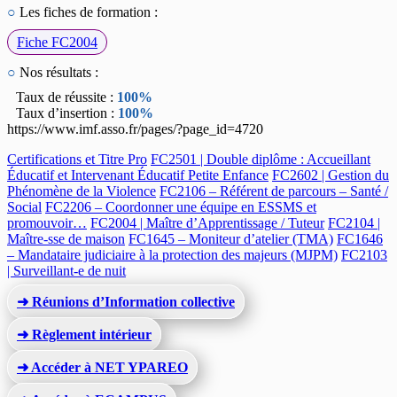
○
Les fiches de formation :
Fiche FC2004
○
Nos résultats :
Taux de réussite :
100%
Taux d’insertion :
100%
https://www.imf.asso.fr/pages/?page_id=4720
Certifications et Titre Pro
FC2501 | Double diplôme : Accueillant
Éducatif et Intervenant Éducatif Petite Enfance
FC2602 | Gestion du
Phénomène de la Violence
FC2106 – Référent de parcours – Santé /
Social
FC2206 – Coordonner une équipe en ESSMS et
promouvoir…
FC2004 | Maître d’Apprentissage / Tuteur
FC2104 |
Maître-sse de maison
FC1645 – Moniteur d’atelier (TMA)
FC1646
– Mandataire judiciaire à la protection des majeurs (MJPM)
FC2103
| Surveillant-e de nuit
➜ Réunions d’Information collective
➜ Règlement intérieur
➜ Accéder à NET YPAREO