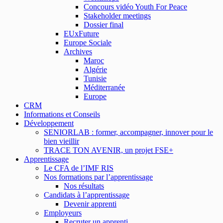
Concours vidéo Youth For Peace
Stakeholder meetings
Dossier final
EUxFuture
Europe Sociale
Archives
Maroc
Algérie
Tunisie
Méditerranée
Europe
CRM
Informations et Conseils
Développement
SENIORLAB : former, accompagner, innover pour le
bien vieillir
TRACE TON AVENIR, un projet FSE+
Apprentissage
Le CFA de l’IMF RIS
Nos formations par l’apprentissage
Nos résultats
Candidats à l’apprentissage
Devenir apprenti
Employeurs
Recruter un apprenti