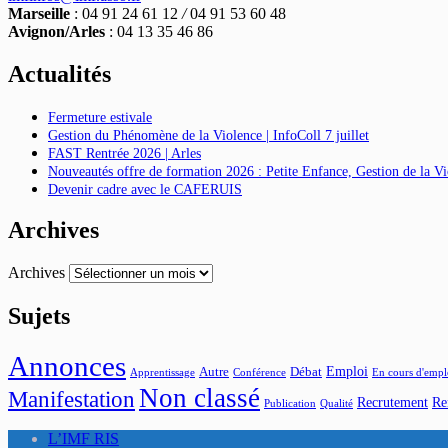
Marseille
: 04 91 24 61 12
/
04 91 53 60 48
Avignon/Arles
: 04 13 35 46 86
Actualités
Fermeture estivale
Gestion du Phénomène de la Violence | InfoColl 7 juillet
FAST Rentrée 2026 | Arles
Nouveautés offre de formation 2026 : Petite Enfance, Gestion de la 
Devenir cadre avec le CAFERUIS
Archives
Archives
Sujets
Annonces
Emploi
Autre
Débat
Apprentissage
Conférence
En cours d'empl
Non classé
Manifestation
Recrutement
Re
Publication
Qualité
L’IMF RIS