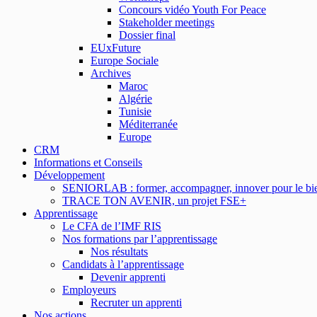
Concours vidéo Youth For Peace
Stakeholder meetings
Dossier final
EUxFuture
Europe Sociale
Archives
Maroc
Algérie
Tunisie
Méditerranée
Europe
CRM
Informations et Conseils
Développement
SENIORLAB : former, accompagner, innover pour le bien
TRACE TON AVENIR, un projet FSE+
Apprentissage
Le CFA de l’IMF RIS
Nos formations par l’apprentissage
Nos résultats
Candidats à l’apprentissage
Devenir apprenti
Employeurs
Recruter un apprenti
Nos actions