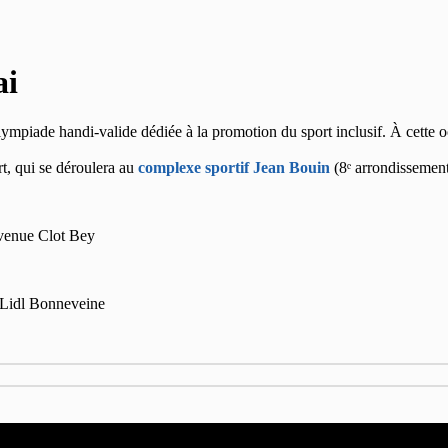
ai
lympiade handi‑valide dédiée à la promotion du sport inclusif. À cette o
t, qui se déroulera au
complexe sportif Jean Bouin
(8ᵉ arrondissement
Avenue Clot Bey
t Lidl Bonneveine