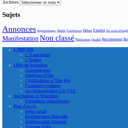
Archives
Sujets
Annonces
Emploi
Autre
Débat
Apprentissage
Conférence
En cours d'empl
Non classé
Manifestation
Recrutement
Re
Publication
Qualité
L’IMF RIS
L’Association
L’Institut
Offre de formation
Apprentissage
Diplômes d’état
Certifications et Titre Pro
Formation continue
Accompagnement à la VAE
Inscriptions et Sélections
Formations préparatoires
Plan d’accès
Siège social
Etablissement Marseille
Etablissement Avignon
Antenne Arles