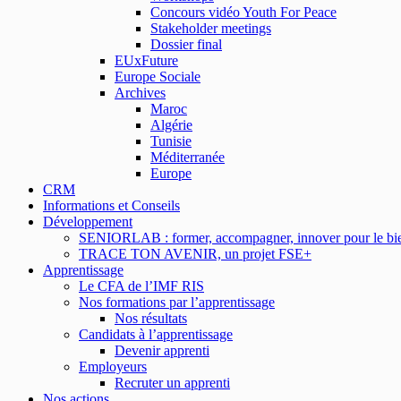
Concours vidéo Youth For Peace
Stakeholder meetings
Dossier final
EUxFuture
Europe Sociale
Archives
Maroc
Algérie
Tunisie
Méditerranée
Europe
CRM
Informations et Conseils
Développement
SENIORLAB : former, accompagner, innover pour le bien
TRACE TON AVENIR, un projet FSE+
Apprentissage
Le CFA de l’IMF RIS
Nos formations par l’apprentissage
Nos résultats
Candidats à l’apprentissage
Devenir apprenti
Employeurs
Recruter un apprenti
Nos actions