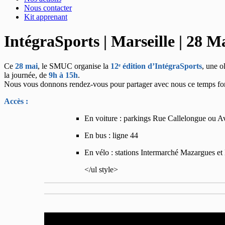
Nous contacter
Kit apprenant
IntégraSports | Marseille | 28 M
Ce
28 mai
, le SMUC organise la
12ᵉ édition d’IntégraSports
, une o
la journée, de
9h à 15h
.
Nous vous donnons rendez‑vous pour partager avec nous ce temps for
Accès :
En voiture : parkings Rue Callelongue ou 
En bus : ligne 44
En vélo : stations Intermarché Mazargues e
</ul style>