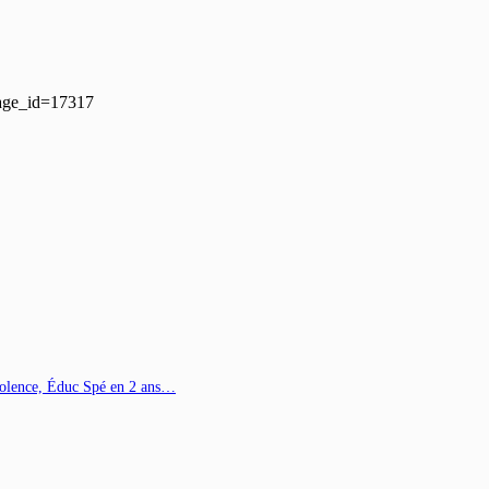
page_id=17317
Violence, Éduc Spé en 2 ans…