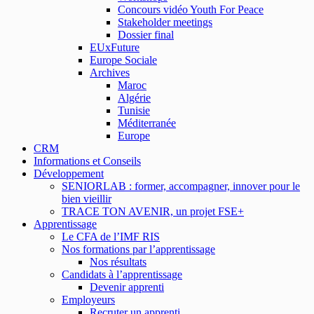
Concours vidéo Youth For Peace
Stakeholder meetings
Dossier final
EUxFuture
Europe Sociale
Archives
Maroc
Algérie
Tunisie
Méditerranée
Europe
CRM
Informations et Conseils
Développement
SENIORLAB : former, accompagner, innover pour le
bien vieillir
TRACE TON AVENIR, un projet FSE+
Apprentissage
Le CFA de l’IMF RIS
Nos formations par l’apprentissage
Nos résultats
Candidats à l’apprentissage
Devenir apprenti
Employeurs
Recruter un apprenti