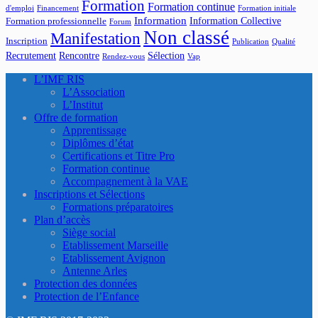
Formation
Formation continue
d'emploi
Financement
Formation initiale
Information
Information Collective
Formation professionnelle
Forum
Non classé
Manifestation
Inscription
Publication
Qualité
Recrutement
Rencontre
Sélection
Rendez-vous
Vap
L’IMF RIS
L’Association
L’Institut
Offre de formation
Apprentissage
Diplômes d’état
Certifications et Titre Pro
Formation continue
Accompagnement à la VAE
Inscriptions et Sélections
Formations préparatoires
Plan d’accès
Siège social
Etablissement Marseille
Etablissement Avignon
Antenne Arles
Protection des données
Protection de l’Enfance