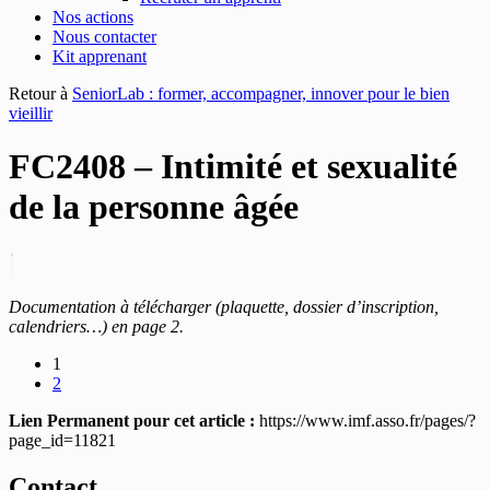
Nos actions
Nous contacter
Kit apprenant
Retour à
SeniorLab : former, accompagner, innover pour le bien
vieillir
FC2408 – Intimité et sexualité
de la personne âgée
Documentation à télécharger (plaquette, dossier d’inscription,
calendriers…) en page 2.
1
2
Lien Permanent pour cet article :
https://www.imf.asso.fr/pages/?
page_id=11821
Contact