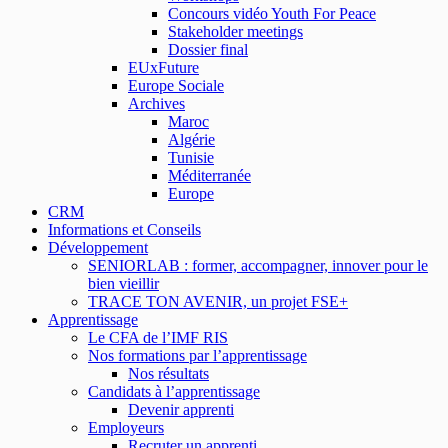
Concours vidéo Youth For Peace
Stakeholder meetings
Dossier final
EUxFuture
Europe Sociale
Archives
Maroc
Algérie
Tunisie
Méditerranée
Europe
CRM
Informations et Conseils
Développement
SENIORLAB : former, accompagner, innover pour le
bien vieillir
TRACE TON AVENIR, un projet FSE+
Apprentissage
Le CFA de l’IMF RIS
Nos formations par l’apprentissage
Nos résultats
Candidats à l’apprentissage
Devenir apprenti
Employeurs
Recruter un apprenti