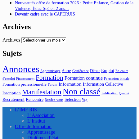
Nouveautés offre de formation 2026 : Petite Enfance, Gestion de la
Violence, Éduc Spé en 2 ans…
Devenir cadre avec le CAFERUIS
Archives
Archives
Sujets
Annonces
Emploi
Autre
Débat
Apprentissage
Conférence
En cours
Formation
Formation continue
d'emploi
Financement
Formation initiale
Information
Information Collective
Formation professionnelle
Forum
Non classé
Manifestation
Inscription
Publication
Qualité
Recrutement
Rencontre
Sélection
Rendez-vous
Vap
L’IMF RIS
L’Association
L’Institut
Offre de formation
Apprentissage
Diplômes d’état