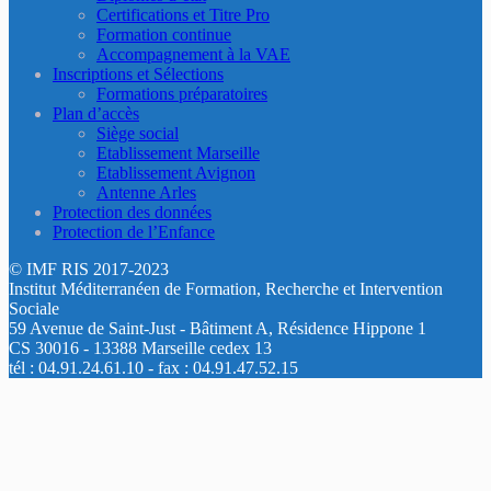
Certifications et Titre Pro
Formation continue
Accompagnement à la VAE
Inscriptions et Sélections
Formations préparatoires
Plan d’accès
Siège social
Etablissement Marseille
Etablissement Avignon
Antenne Arles
Protection des données
Protection de l’Enfance
© IMF RIS 2017-2023
Institut Méditerranéen de Formation, Recherche et Intervention
Sociale
59 Avenue de Saint-Just - Bâtiment A, Résidence Hippone 1
CS 30016 - 13388 Marseille cedex 13
tél : 04.91.24.61.10 - fax : 04.91.47.52.15