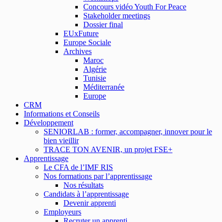
Concours vidéo Youth For Peace
Stakeholder meetings
Dossier final
EUxFuture
Europe Sociale
Archives
Maroc
Algérie
Tunisie
Méditerranée
Europe
CRM
Informations et Conseils
Développement
SENIORLAB : former, accompagner, innover pour le
bien vieillir
TRACE TON AVENIR, un projet FSE+
Apprentissage
Le CFA de l’IMF RIS
Nos formations par l’apprentissage
Nos résultats
Candidats à l’apprentissage
Devenir apprenti
Employeurs
Recruter un apprenti