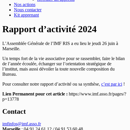
Nos actions
Nous contacter
Kit apprenant
Rapport d’activité 2024
L’Assemblée Générale de l’IMF RIS a eu lieu le jeudi 26 juin à
Marseille.
Un temps fort de la vie associative pour se rassembler, faire le bilan
de l’année écoulée, échanger sur l’orientation stratégique de
l’institut, mais aussi dévoiler la toute nouvelle composition du
Bureau.
Pour consulter notre rapport d’activité ou sa synthèse,
c’est par ici
!
Lien Permanent pour cet article :
https://www.imf.asso.fr/pages/?
p=13778
Contact
imfinfos@imf.asso.fr
Marseille
: 04 91 24 61 12
/
04 91 53 60 48