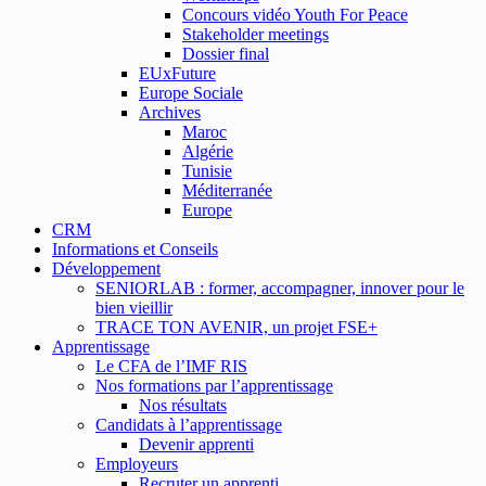
Concours vidéo Youth For Peace
Stakeholder meetings
Dossier final
EUxFuture
Europe Sociale
Archives
Maroc
Algérie
Tunisie
Méditerranée
Europe
CRM
Informations et Conseils
Développement
SENIORLAB : former, accompagner, innover pour le
bien vieillir
TRACE TON AVENIR, un projet FSE+
Apprentissage
Le CFA de l’IMF RIS
Nos formations par l’apprentissage
Nos résultats
Candidats à l’apprentissage
Devenir apprenti
Employeurs
Recruter un apprenti