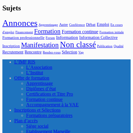
Sujets
Annonces
Emploi
Autre
Débat
Apprentissage
Conférence
En cours
Formation
Formation continue
d'emploi
Financement
Formation initiale
Information
Information Collective
Formation professionnelle
Forum
Non classé
Manifestation
Inscription
Publication
Qualité
Recrutement
Rencontre
Sélection
Rendez-vous
Vap
L’IMF RIS
L’Association
L’Institut
Offre de formation
Apprentissage
Diplômes d’état
Certifications et Titre Pro
Formation continue
Accompagnement à la VAE
Inscriptions et Sélections
Formations préparatoires
Plan d’accès
Siège social
Etablissement Marseille