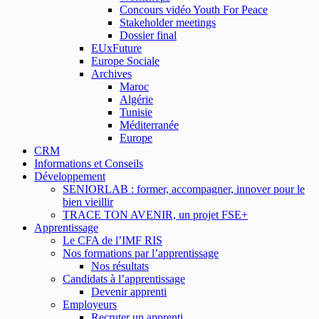
Concours vidéo Youth For Peace
Stakeholder meetings
Dossier final
EUxFuture
Europe Sociale
Archives
Maroc
Algérie
Tunisie
Méditerranée
Europe
CRM
Informations et Conseils
Développement
SENIORLAB : former, accompagner, innover pour le
bien vieillir
TRACE TON AVENIR, un projet FSE+
Apprentissage
Le CFA de l’IMF RIS
Nos formations par l’apprentissage
Nos résultats
Candidats à l’apprentissage
Devenir apprenti
Employeurs
Recruter un apprenti