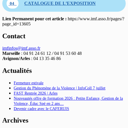
CATALOGUE DE L’EXPOSITION
04
Lien Permanent pour cet article :
https://www.imf.asso.fr/pages/?
page_id=13605
Contact
imfinfos@imf.asso.fr
Marseille
: 04 91 24 61 12
/
04 91 53 60 48
Avignon/Arles
: 04 13 35 46 86
Actualités
Fermeture estivale
Gestion du Phénomène de la Violence | InfoColl 7 juillet
FAST Rentrée 2026 | Arles
Nouveautés offre de formation 2026 : Petite Enfance, Gestion de la
Violence, Éduc Spé en 2 ans…
Devenir cadre avec le CAFERUIS
Archives