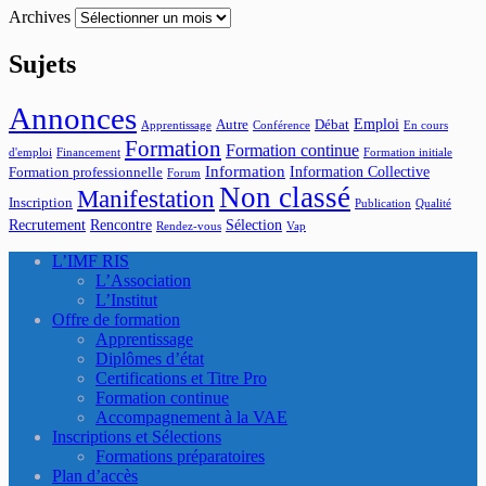
Archives
Sujets
Annonces
Emploi
Autre
Débat
Apprentissage
Conférence
En cours
Formation
Formation continue
d'emploi
Financement
Formation initiale
Information
Information Collective
Formation professionnelle
Forum
Non classé
Manifestation
Inscription
Publication
Qualité
Recrutement
Rencontre
Sélection
Rendez-vous
Vap
L’IMF RIS
L’Association
L’Institut
Offre de formation
Apprentissage
Diplômes d’état
Certifications et Titre Pro
Formation continue
Accompagnement à la VAE
Inscriptions et Sélections
Formations préparatoires
Plan d’accès