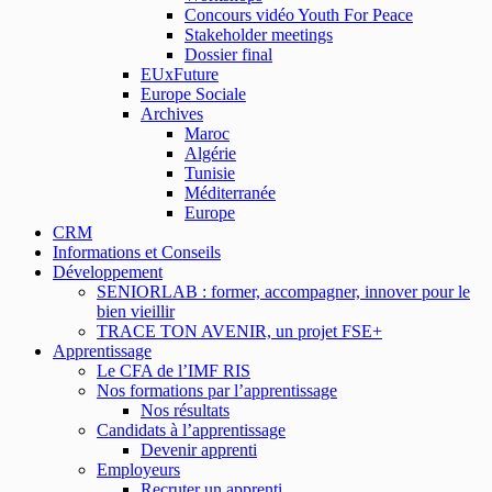
Concours vidéo Youth For Peace
Stakeholder meetings
Dossier final
EUxFuture
Europe Sociale
Archives
Maroc
Algérie
Tunisie
Méditerranée
Europe
CRM
Informations et Conseils
Développement
SENIORLAB : former, accompagner, innover pour le
bien vieillir
TRACE TON AVENIR, un projet FSE+
Apprentissage
Le CFA de l’IMF RIS
Nos formations par l’apprentissage
Nos résultats
Candidats à l’apprentissage
Devenir apprenti
Employeurs
Recruter un apprenti