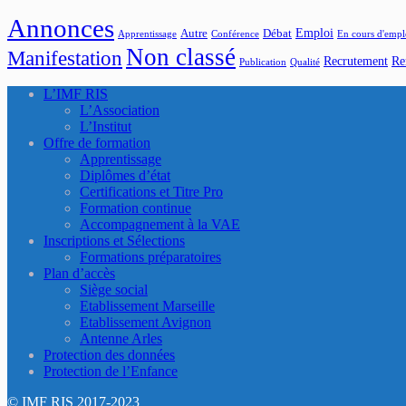
Annonces
Emploi
Autre
Débat
Apprentissage
Conférence
En cours d'empl
Non classé
Manifestation
Recrutement
Re
Publication
Qualité
L’IMF RIS
L’Association
L’Institut
Offre de formation
Apprentissage
Diplômes d’état
Certifications et Titre Pro
Formation continue
Accompagnement à la VAE
Inscriptions et Sélections
Formations préparatoires
Plan d’accès
Siège social
Etablissement Marseille
Etablissement Avignon
Antenne Arles
Protection des données
Protection de l’Enfance
© IMF RIS 2017-2023