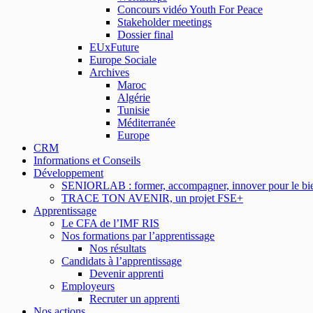
Concours vidéo Youth For Peace
Stakeholder meetings
Dossier final
EUxFuture
Europe Sociale
Archives
Maroc
Algérie
Tunisie
Méditerranée
Europe
CRM
Informations et Conseils
Développement
SENIORLAB : former, accompagner, innover pour le bien
TRACE TON AVENIR, un projet FSE+
Apprentissage
Le CFA de l’IMF RIS
Nos formations par l’apprentissage
Nos résultats
Candidats à l’apprentissage
Devenir apprenti
Employeurs
Recruter un apprenti
Nos actions