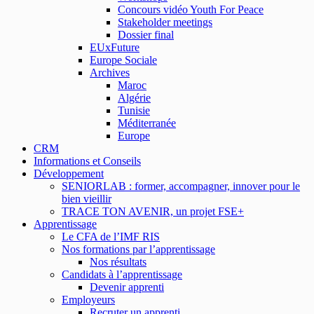
Concours vidéo Youth For Peace
Stakeholder meetings
Dossier final
EUxFuture
Europe Sociale
Archives
Maroc
Algérie
Tunisie
Méditerranée
Europe
CRM
Informations et Conseils
Développement
SENIORLAB : former, accompagner, innover pour le
bien vieillir
TRACE TON AVENIR, un projet FSE+
Apprentissage
Le CFA de l’IMF RIS
Nos formations par l’apprentissage
Nos résultats
Candidats à l’apprentissage
Devenir apprenti
Employeurs
Recruter un apprenti