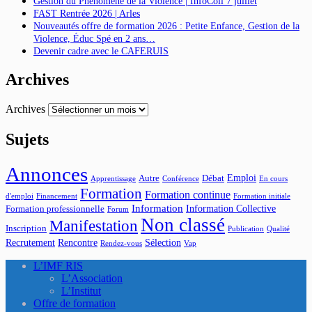
Gestion du Phénomène de la Violence | InfoColl 7 juillet
FAST Rentrée 2026 | Arles
Nouveautés offre de formation 2026 : Petite Enfance, Gestion de la
Violence, Éduc Spé en 2 ans…
Devenir cadre avec le CAFERUIS
Archives
Archives
Sujets
Annonces
Emploi
Autre
Débat
Apprentissage
Conférence
En cours
Formation
Formation continue
d'emploi
Financement
Formation initiale
Information
Information Collective
Formation professionnelle
Forum
Non classé
Manifestation
Inscription
Publication
Qualité
Recrutement
Rencontre
Sélection
Rendez-vous
Vap
L’IMF RIS
L’Association
L’Institut
Offre de formation